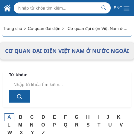
Skip to Main Content
BỘ NGOẠI GIAO VIỆT NAM
ENG
MINISTRY OF FOREIGN AFFAIRS
>
>
Cơ quan đại diện Việt Nam ở nước ngoài
Trang chủ
Cơ quan đại diện
CƠ QUAN ĐẠI DIỆN VIỆT NAM Ở NƯỚC NGOÀI
Từ khóa:
A
B
C
D
E
F
G
H
I
J
K
L
M
N
O
P
Q
R
S
T
U
V
W
X
Y
Z