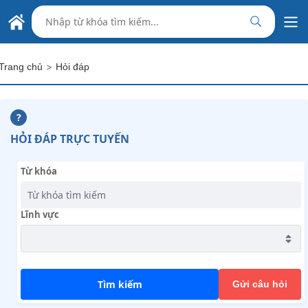
Skip to Main Content
ĐẠI SỨ QUÁN VIỆT NAM
TẠI PANAMA
>
Trang chủ
Hỏi đáp
?
HỎI ĐÁP TRỰC TUYẾN
Từ khóa
Lĩnh vực
Tìm kiếm
Gửi câu hỏi