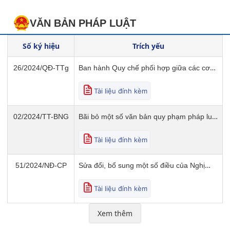
VĂN BẢN PHÁP LUẬT
Số ký hiệu
Trích yếu
26/2024/QĐ-TTg
Ban hành Quy chế phối hợp giữa các cơ
quan trong việc ký kết văn kiện nhân danh
Hiệp hội các quốc gia Đông Nam Á
Tài liệu đính kèm
(ASEAN)
02/2024/TT-BNG
Bãi bỏ một số văn bản quy phạm pháp luật
do Bộ trưởng Bộ Ngoại giao ban hành
Tài liệu đính kèm
51/2024/NĐ-CP
Sửa đổi, bổ sung một số điều của Nghị
định số 08/2019/NĐ-CP ngày 23 tháng 01
năm 2019 của Chính phủ quy định một số
Tài liệu đính kèm
chế độ đối với thành viên cơ quan Việt
Nam ở nước ngoài
Xem thêm