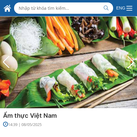
ĐẠI SỨ QUÁN
Skip to Main Content
ENG
CỘNG HÒA XÃ HỘI CHỦ NGHĨA VIỆT NAM
TẠI CỘNG HOÀ ẤN ĐỘ
Ẩm thực Việt Nam
14:39 | 08/05/2025