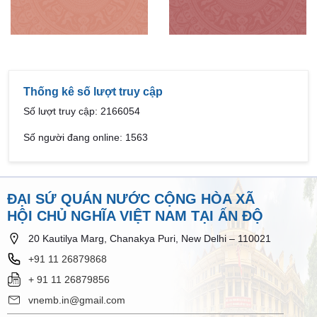
Thống kê số lượt truy cập
Số lượt truy cập: 2166054
Số người đang online: 1563
ĐẠI SỨ QUÁN NƯỚC CỘNG HÒA XÃ
HỘI CHỦ NGHĨA VIỆT NAM TẠI ẤN ĐỘ
20 Kautilya Marg, Chanakya Puri, New Delhi – 110021
+91 11 26879868
+ 91 11 26879856
vnemb.in@gmail.com