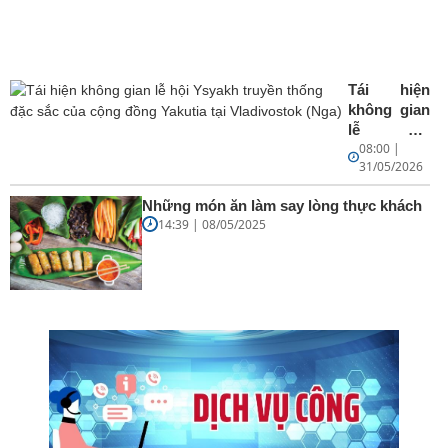
Tái hiện
không gian
lễ hội
08:00 |
Ysyakh
31/05/2026
truyền
thống đặc
Những món ăn làm say lòng thực khách
sắc của
14:39 | 08/05/2025
cộng đồng
Yakutia tại
Vladivostok
(Nga)