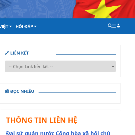
VIỆT
HỎI ĐÁP
🔗 LIÊN KẾT
📰 ĐỌC NHIỀU
THÔNG TIN LIÊN HỆ
Đại sứ quán nước Cộng hòa xã hội chủ