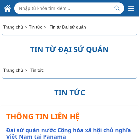
Skip to Main Content
ĐẠI SỨ QUÁN VIỆT NAM
TẠI PANAMA
>
>
Trang chủ
Tin tức
Tin từ Đại sứ quán
TIN TỪ ĐẠI SỨ QUÁN
>
Trang chủ
Tin tức
TIN TỨC
THÔNG TIN LIÊN HỆ
Đại sứ quán nước Cộng hòa xã hội chủ nghĩa
Việt Nam tại Panama