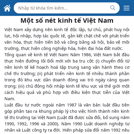
Skip to Main Content
ĐẠI SỨ QUÁN VIỆT NAM
TẠI PANAMA
Một số nét kinh tế Việt Nam
Việt Nam xây dựng nền kinh tế độc lập, tự chủ, phát huy nội
lực, hội nhập, hợp tác quốc tế, gắn kết chặt chẽ với phát triển
văn hóa, thực hiện tiến bộ và công bằng xã hội, bảo vệ môi
trường, thực hiện công nghiệp hóa, hiện đại hóa đất nước.
Tổng quan về kinh tế Việt Nam: Năm 1986, Việt Nam bắt đầu
thực hiện đường lối Đổi mới với ba trụ cột: (i) chuyển đổi từ
nền kinh tế kế hoạch hoá tập trung sang vận hành theo cơ
chế thị trường; (ii) phát triển nền kinh tế nhiều thành phần
trong đó khu vực dân doanh đóng vai trò ngày càng quan
trọng; (iii) chủ động hội nhập kinh tế khu vực và thế giới một
cách hiệu quả và phù hợp với điều kiện thực tiễn của Việt
Nam.
Luật đầu tư nước ngoài năm 1987 là văn bản luật đầu tiên
góp phần tạo ra khung pháp lý cho việc hình thành nền kinh
tế thị trường tại Việt Nam (Luật đã được sửa đổi, bổ sung năm
1990, 1992, 1996 và 2000). Năm 1990 Luật doanh nghiệp tư
nhân và Luật công ty ra đời. Hiến pháp sửa đổi năm 1992 nêu