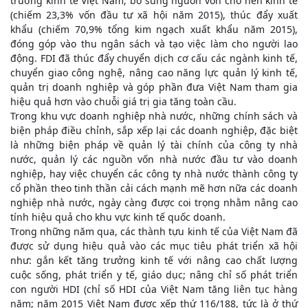
trưởng kinh tế Việt Nam; bổ sung nguồn vốn cho nền kinh tế
(chiếm 23,3% vốn đầu tư xã hội năm 2015), thúc đẩy xuất
khẩu (chiếm 70,9% tổng kim ngạch xuất khẩu năm 2015),
đóng góp vào thu ngân sách và tạo việc làm cho người lao
động. FDI đã thúc đẩy chuyển dịch cơ cấu các ngành kinh tế,
chuyển giao công nghệ, nâng cao năng lực quản lý kinh tế,
quản trị doanh nghiệp và góp phần đưa Việt Nam tham gia
hiệu quả hơn vào chuỗi giá trị gia tăng toàn cầu.
Trong khu vực doanh nghiệp nhà nước, những chính sách và
biện pháp điều chỉnh, sắp xếp lại các doanh nghiệp, đặc biệt
là những biện pháp về quản lý tài chính của công ty nhà
nước, quản lý các nguồn vốn nhà nước đầu tư vào doanh
nghiệp, hay việc chuyển các công ty nhà nước thành công ty
cổ phần theo tinh thần cải cách mạnh mẽ hơn nữa các doanh
nghiệp nhà nước, ngày càng được coi trọng nhằm nâng cao
tính hiệu quả cho khu vực kinh tế quốc doanh.
Trong những năm qua, các thành tựu kinh tế của Việt Nam đã
được sử dụng hiệu quả vào các mục tiêu phát triển xã hội
như: gắn kết tăng trưởng kinh tế với nâng cao chất lượng
cuộc sống, phát triển y tế, giáo dục; nâng chỉ số phát triển
con người HDI (chỉ số HDI của Việt Nam tăng liên tục hàng
năm; năm 2015 Việt Nam được xếp thứ 116/188, tức là ở thứ