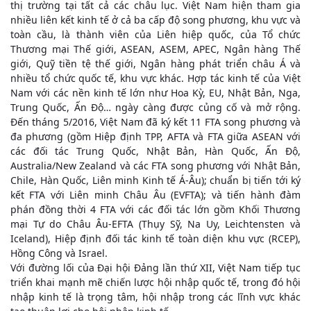
thị trường tại tất cả các châu lục. Việt Nam hiện tham gia
nhiều liên kết kinh tế ở cả ba cấp độ song phương, khu vực và
toàn cầu, là thành viên của Liên hiệp quốc, của Tổ chức
Thương mại Thế giới, ASEAN, ASEM, APEC, Ngân hàng Thế
giới, Quỹ tiền tệ thế giới, Ngân hàng phát triển châu Á và
nhiều tổ chức quốc tế, khu vực khác. Hợp tác kinh tế của Việt
Nam với các nền kinh tế lớn như Hoa Kỳ, EU, Nhật Bản, Nga,
Trung Quốc, Ấn Độ… ngày càng được củng cố và mở rộng.
Đến tháng 5/2016, Việt Nam đã ký kết 11 FTA song phương và
đa phương (gồm Hiệp định TPP, AFTA và FTA giữa ASEAN với
các đối tác Trung Quốc, Nhật Bản, Hàn Quốc, Ấn Độ,
Australia/New Zealand và các FTA song phương với Nhật Bản,
Chile, Hàn Quốc, Liên minh Kinh tế Á-Âu); chuẩn bị tiến tới ký
kết FTA với Liên minh Châu Âu (EVFTA); và tiến hành đàm
phán đồng thời 4 FTA với các đối tác lớn gồm Khối Thương
mại Tự do Châu Âu-EFTA (Thụy Sỹ, Na Uy, Leichtensten và
Iceland), Hiệp định đối tác kinh tế toàn diện khu vực (RCEP),
Hồng Công và Israel.
Với đường lối của Đại hội Đảng lần thứ XII, Việt Nam tiếp tục
triển khai mạnh mẽ chiến lược hội nhập quốc tế, trong đó hội
nhập kinh tế là trọng tâm, hội nhập trong các lĩnh vực khác