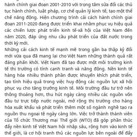
hành chính giai đoạn 2001-2010 với trọng tâm sửa đổi các thủ
tục hành chính, luật pháp, cơ chế quản lý kinh tế, tạo một thể
chế năng động. Hiện chương trình cải cách hành chính giai
đoạn 2011-2020 đang được triển khai nhằm phục vụ hiệu quả
các chiến lược phát triển kinh tế-xã hội của Việt Nam đến
năm 2020, đáp ứng nhu cầu phát triển của đất nước trong
thời kỳ mới.
Những cải cách kinh tế mạnh mẽ trong gần ba thập kỷ đổi
mới vừa qua đã mang lại cho Việt Nam những thành quả rất
đáng phấn khởi. Việt Nam đã tạo được một môi trường kinh
tế thị trường có tính cạnh tranh và năng động. Nền kinh tế
hàng hóa nhiều thành phần được khuyến khích phát triển,
tạo tính hiệu quả trong việc huy động các nguồn lực xã hội
phục vụ cho tăng trưởng kinh tế. Môi trường đầu tư trở nên
thông thoáng hơn, thu hút ngày càng nhiều các nguồn vốn
đầu tư trực tiếp nước ngoài, mở rộng thị trường cho hàng
hóa xuất khẩu và phát triển thêm một số ngành nghề tạo ra
nguồn thu ngoại tệ ngày càng lớn. Việc trở thành thành viên
của Tổ chức Thương mại Thế giới (WTO) đã góp phần thúc
đẩy nền kinh tế Việt Nam hội nhập sâu, rộng hơn vào kinh tế
thế giới, là cơ hội tranh thủ các nguồn lực bên ngoài để đẩy