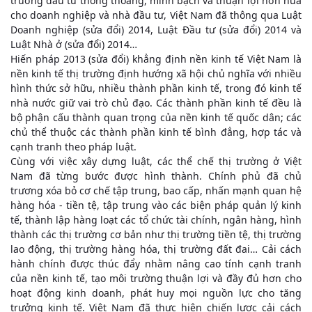
trường đầu tư thông thoáng, minh bạch và thuận lợi hơn nữa
cho doanh nghiệp và nhà đầu tư, Việt Nam đã thông qua Luật
Doanh nghiệp (sửa đổi) 2014, Luật Đầu tư (sửa đổi) 2014 và
Luật Nhà ở (sửa đổi) 2014…
Hiến pháp 2013 (sửa đổi) khẳng định nền kinh tế Việt Nam là
nền kinh tế thị trường định hướng xã hội chủ nghĩa với nhiều
hình thức sở hữu, nhiều thành phần kinh tế, trong đó kinh tế
nhà nước giữ vai trò chủ đạo. Các thành phần kinh tế đều là
bộ phận cấu thành quan trọng của nền kinh tế quốc dân; các
chủ thể thuộc các thành phần kinh tế bình đẳng, hợp tác và
cạnh tranh theo pháp luật.
Cùng với việc xây dựng luật, các thể chế thị trường ở Việt
Nam đã từng bước được hình thành. Chính phủ đã chủ
trương xóa bỏ cơ chế tập trung, bao cấp, nhấn mạnh quan hệ
hàng hóa - tiền tệ, tập trung vào các biện pháp quản lý kinh
tế, thành lập hàng loạt các tổ chức tài chính, ngân hàng, hình
thành các thị trường cơ bản như thị trường tiền tệ, thị trường
lao động, thị trường hàng hóa, thị trường đất đai… Cải cách
hành chính được thúc đẩy nhằm nâng cao tính cạnh tranh
của nền kinh tế, tạo môi trường thuận lợi và đầy đủ hơn cho
hoạt động kinh doanh, phát huy mọi nguồn lực cho tăng
trưởng kinh tế. Việt Nam đã thực hiện chiến lược cải cách