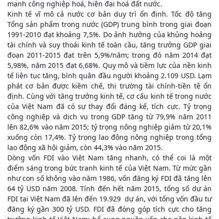
mạnh công nghiệp hoá, hiện đại hoá đất nước.
Kinh tế vĩ mô cả nước cơ bản duy trì ổn định. Tốc độ tăng
Tổng sản phẩm trong nước (GDP) trung bình trong giai đoạn
1991-2010 đạt khoảng 7,5%. Do ảnh hưởng của khủng hoảng
tài chính và suy thoái kinh tế toàn cầu, tăng trưởng GDP giai
đoạn 2011-2015 đạt trên 5,9%/năm; trong đó năm 2014 đạt
5,98%, năm 2015 đạt 6,68%. Quy mô và tiềm lực của nền kinh
tế liên tục tăng, bình quân đầu người khoảng 2.109 USD. Lạm
phát cơ bản được kiềm chế, thị trường tài chính-tiền tệ ổn
định. Cùng với tăng trưởng kinh tế, cơ cấu kinh tế trong nước
của Việt Nam đã có sự thay đổi đáng kể, tích cực. Tỷ trọng
công nghiệp và dịch vụ trong GDP tăng từ 79,9% năm 2011
lên 82,6% vào năm 2015; tỷ trọng nông nghiệp giảm từ 20,1%
xuống còn 17,4%. Tỷ trọng lao động nông nghiệp trong tổng
lao động xã hội giảm, còn 44,3% vào năm 2015.
Dòng vốn FDI vào Việt Nam tăng nhanh, có thể coi là một
điểm sáng trong bức tranh kinh tế của Việt Nam. Từ mức gần
như con số không vào năm 1986, vốn đăng ký FDI đã tăng lên
64 tỷ USD năm 2008. Tính đến hết năm 2015, tổng số dự án
FDI tại Việt Nam đã lên đến 19.929 dự án, với tổng vốn đầu tư
đăng ký gần 300 tỷ USD. FDI đã đóng góp tích cực cho tăng