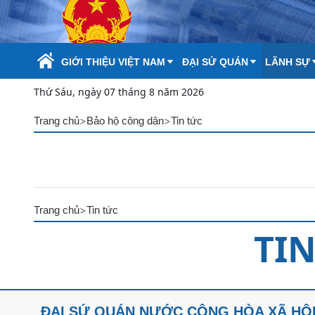
Skip to Main Content
GIỚI THIỆU VIỆT NAM
ĐẠI SỨ QUÁN
LÃNH SỰ
Thứ Sáu, ngày 07 tháng 8 năm 2026
>
>
Trang chủ
Bảo hộ công dân
Tin tức
>
Trang chủ
Tin tức
TI
ĐẠI SỨ QUÁN NƯỚC CỘNG HÒA XÃ HỘI