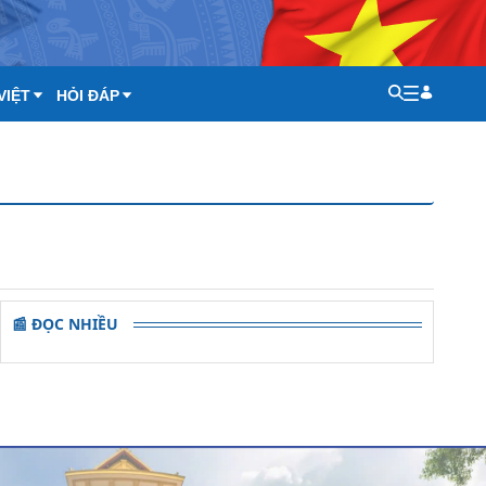
VIỆT
HỎI ĐÁP
📰 ĐỌC NHIỀU