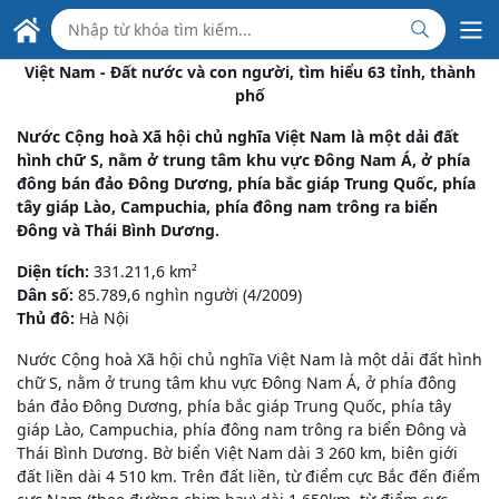
Skip to Main Content
ĐẠI SỨ QUÁN VIỆT NAM
TẠI PANAMA
Việt Nam - Đất nước và con người, tìm hiểu 63 tỉnh, thành
phố
Nước Cộng hoà Xã hội chủ nghĩa Việt Nam là một dải đất
hình chữ S, nằm ở trung tâm khu vực Đông Nam Á, ở phía
đông bán đảo Đông Dương, phía bắc giáp Trung Quốc, phía
tây giáp Lào, Campuchia, phía đông nam trông ra biển
Đông và Thái Bình Dương.
Diện tích:
331.211,6 km²
Dân số:
85.789,6 nghìn người (4/2009)
Thủ đô:
Hà Nội
Nước Cộng hoà Xã hội chủ nghĩa Việt Nam là một dải đất hình
chữ S, nằm ở trung tâm khu vực Đông Nam Á, ở phía đông
bán đảo Đông Dương, phía bắc giáp Trung Quốc, phía tây
giáp Lào, Campuchia, phía đông nam trông ra biển Đông và
Thái Bình Dương. Bờ biển Việt Nam dài 3 260 km, biên giới
đất liền dài 4 510 km. Trên đất liền, từ điểm cực Bắc đến điểm