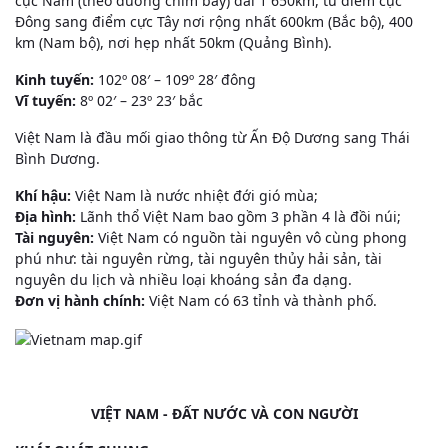
cực Nam (theo đường chim bay) dài 1 650km, từ điểm cực
Đông sang điểm cực Tây nơi rộng nhất 600km (Bắc bộ), 400
km (Nam bộ), nơi hẹp nhất 50km (Quảng Bình).
Kinh tuyến:
102º 08′ – 109º 28′ đông
Vĩ tuyến:
8º 02′ – 23º 23′ bắc
Việt Nam là đầu mối giao thông từ Ấn Độ Dương sang Thái
Bình Dương.
Khí hậu:
Việt Nam là nước nhiệt đới gió mùa;
Địa hình:
Lãnh thổ Việt Nam bao gồm 3 phần 4 là đồi núi;
Tài nguyên:
Việt Nam có nguồn tài nguyên vô cùng phong
phú như: tài nguyên rừng, tài nguyên thủy hải sản, tài
nguyên du lịch và nhiều loại khoáng sản đa dạng.
Đơn vị hành chính:
Việt Nam có 63 tỉnh và thành phố.
VIỆT NAM - ĐẤT NƯỚC VÀ CON NGƯỜI