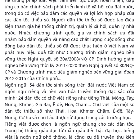
Hệ thống pháp luật Việt Nam liên tục được hoàn thiện, đáp
ứng cơ bản chính sách phát triển kinh tế-xã hội của đất nước,
trong đó có việc bảo đảm các quyền và lợi ích hợp pháp của
các dân tộc thiểu số. Người dân tộc thiểu số được tạo điều
kiện tham gia hệ thống chính trị, quản lý xã hội, quản lý nhà
nước. Nhiều chương trình quốc gia và chính sách ưu đãi
nhằm bảo đảm quyền và nâng cao chất lượng cuộc sống cho
đồng bào dân tộc thiểu số đã được thực hiện ở Việt Nam và
phát huy hiệu quả tốt như Chương trình giảm nghèo bền
vững theo Nghị quyết số 30a/2008/NQ-CP, Định hướng giảm
nghèo bền vững thời kỳ 2011-2020 theo Nghị quyết số 80/NQ-
CP và Chương trình mục tiêu giảm nghèo bền vững giai đoạn
2012-2015 của Chính phủ…
Ngôn ngữ: 54 dân tộc sinh sống trên đất nước Việt Nam có
ngôn ngữ riêng và nền văn hóa truyền thống đặc sắc của
mình; 24 dân tộc có chữ viết riêng như tiếng Thái, Mông, Tày,
Nùng, Khmer, Gia Rai, Ê đê, Hoa, Chăm… Chữ viết của một số
dân tộc thiểu số như Thái, Hoa, Khmer, Chăm, Ê-đê, Tày-
Nùng, Cơ ho và chữ Lào được sử dụng trong các trường học.
Tiếng Việt được chọn là ngôn ngữ chung cho các dân tộc.
Trong hệ thống giáo dục từ mẫu giáo đến bậc đại học, tiếng
Việt là ngôn ngữ phổ thông, là công cụ để truyền thụ kiến