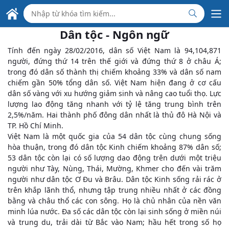
Skip to Main Content
ĐẠI SỨ QUÁN VIỆT NAM
TẠI PANAMA
Dân tộc - Ngôn ngữ
Tính đến ngày 28/02/2016, dân số Việt Nam là 94,104,871
người, đứng thứ 14 trên thế giới và đứng thứ 8 ở châu Á;
trong đó dân số thành thị chiếm khoảng 33% và dân số nam
chiếm gần 50% tổng dân số. Việt Nam hiện đang ở cơ cấu
dân số vàng với xu hướng giảm sinh và nâng cao tuổi thọ. Lực
lượng lao động tăng nhanh với tỷ lệ tăng trung bình trên
2,5%/năm. Hai thành phố đông dân nhất là thủ đô Hà Nội và
TP. Hồ Chí Minh.
Việt Nam là một quốc gia của 54 dân tộc cùng chung sống
hòa thuận, trong đó dân tộc Kinh chiếm khoảng 87% dân số;
53 dân tộc còn lại có số lượng dao động trên dưới một triệu
người như Tày, Nùng, Thái, Mường, Khmer cho đến vài trăm
người như dân tộc Ơ Đu và Brâu. Dân tộc Kinh sống rải rác ở
trên khắp lãnh thổ, nhưng tập trung nhiều nhất ở các đồng
bằng và châu thổ các con sông. Họ là chủ nhân của nền văn
minh lúa nước. Đa số các dân tộc còn lại sinh sống ở miền núi
và trung du, trải dài từ Bắc vào Nam; hầu hết trong số họ