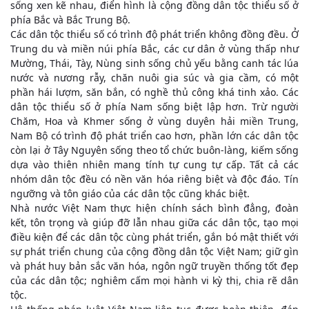
sống xen kẽ nhau, điển hình là cộng đồng dân tộc thiểu số ở
phía Bắc và Bắc Trung Bộ.
Các dân tộc thiểu số có trình độ phát triển không đồng đều. Ở
Trung du và miền núi phía Bắc, các cư dân ở vùng thấp như
Mường, Thái, Tày, Nùng sinh sống chủ yếu bằng canh tác lúa
nước và nương rẫy, chăn nuôi gia súc và gia cầm, có một
phần hái lượm, săn bắn, có nghề thủ công khá tinh xảo. Các
dân tộc thiểu số ở phía Nam sống biệt lập hơn. Trừ người
Chăm, Hoa và Khmer sống ở vùng duyên hải miền Trung,
Nam Bộ có trình độ phát triển cao hơn, phần lớn các dân tộc
còn lại ở Tây Nguyên sống theo tổ chức buôn-làng, kiếm sống
dựa vào thiên nhiên mang tính tự cung tự cấp. Tất cả các
nhóm dân tộc đều có nền văn hóa riêng biệt và độc đáo. Tín
ngưỡng và tôn giáo của các dân tộc cũng khác biệt.
Nhà nước Việt Nam thực hiện chính sách bình đẳng, đoàn
kết, tôn trọng và giúp đỡ lẫn nhau giữa các dân tộc, tạo mọi
điều kiện để các dân tộc cùng phát triển, gắn bó mật thiết với
sự phát triển chung của cộng đồng dân tộc Việt Nam; giữ gìn
và phát huy bản sắc văn hóa, ngôn ngữ truyền thống tốt đẹp
của các dân tộc; nghiêm cấm mọi hành vi kỳ thị, chia rẽ dân
tộc.