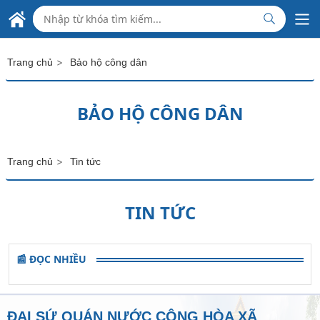
Skip to Main Content
ĐẠI SỨ QUÁN VIỆT NAM
TẠI PANAMA
>
Trang chủ
Bảo hộ công dân
BẢO HỘ CÔNG DÂN
>
Trang chủ
Tin tức
TIN TỨC
📰 ĐỌC NHIỀU
ĐẠI SỨ QUÁN NƯỚC CỘNG HÒA XÃ